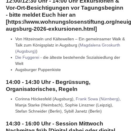
12:00/12:30 Uhr - 14:00 Uhr Exkursionen &
Vor-Ort-Besichtigungen vor Tagungsbeginn
- bitte meldet Euch hier an
[
https://www.wohnungslosenstiftung.org/neuig
augsburg-2026-exkursionen.html
]
Von Hitzeinseln und Kältewellen – Ein gemeinsamer Walk &
Talk zum Königsplatz in Augsburg (
Magdalena Groskurth
(Augsburg)
)
Die Fuggerei
- die älteste bestehende Sozialsiedlung der
Welt
Augsburger Puppenkiste
14:00 - 14:30 Uhr - Begrüssung,
Organisatorisches, Regeln
Corinna Höckesfeld (Augsburg),
Frank Sowa (Nürnberg)
,
Manja Starke (Heimbach), Sophie Linszner (Leipzig),
Stefan Schneider (Berlin), Sybill Janetz (Berlin)
14:30 - 16:00 Uhr - Session Mittwoch
Nachmitag früh [Digital dabei oder digital