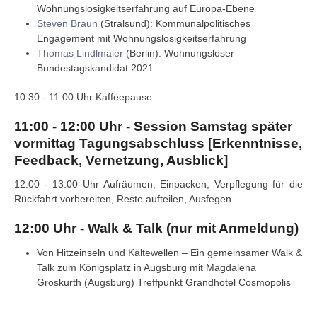
Wohnungslosigkeitserfahrung auf Europa-Ebene
Steven Braun
(Stralsund): Kommunalpolitisches
Engagement mit Wohnungslosigkeitserfahrung
Thomas Lindlmaier
(Berlin): Wohnungsloser
Bundestagskandidat 2021
10:30 - 11:00 Uhr Kaffeepause
11:00 - 12:00 Uhr - Session Samstag später
vormittag Tagungsabschluss [Erkenntnisse,
Feedback, Vernetzung, Ausblick]
12:00 - 13:00 Uhr Aufräumen, Einpacken, Verpflegung für die
Rückfahrt vorbereiten, Reste aufteilen, Ausfegen
12:00 Uhr - Walk & Talk (nur mit Anmeldung)
Von Hitzeinseln und Kältewellen – Ein gemeinsamer Walk &
Talk zum Königsplatz in Augsburg mit Magdalena
Groskurth (Augsburg) Treffpunkt Grandhotel Cosmopolis
Vorheriger Beitrag: 2026_02_25 - Pressemitteilu
Nächster Beitrag: Tagung Augsbu
Zurück
Weiter