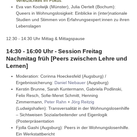
Verletzlichkeit im Fokus.
Eva van Koolwijk (Münster), Julia Oertelt (Bochum):
Queers in Wohnungslosigkeit: Einblicke in (inter)nationale
Studien und Stimmen von Erfahrungsexpert:innen zu ihren
Lebenslagen
12:30 - 14:30 Uhr Mittag & Mittagspause
14:30 - 16:00 Uhr - Session Freitag
Nachmitag früh [Peers zwischen Lehre und
Lernen]
Moderation: Corinna Hoeckesfeld (Augsburg) /
Ergebnissicherung:
Daniel Niebauer
(Augsburg)
Kerstin Brunne, Sarah Kuntermann, Gabriela Podlinski,
Felix Resch, Sofie-Meret Schmitt, Henning
Zimmermann,
Peter Rahn
+
Jörg Reitzig
(Ludwigshafen):
Transversalität in der Wohnungslosenhilfe
– Sichtweisen Sozialarbeitender und Eigenlogik
(Posterpräsentation
Fjolla Gashi (Augsburg): Peers in der Wohnungslosenhilfe.
Ein Werkstattbericht