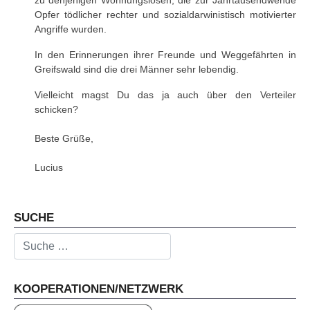
Opfer tödlicher rechter und sozialdarwinistisch motivierter
Angriffe wurden.
In den Erinnerungen ihrer Freunde und Weggefährten in
Greifswald sind die drei Männer sehr lebendig.
Vielleicht magst Du das ja auch über den Verteiler
schicken?
Beste Grüße,
Lucius
Vorheriger Beitrag: 2022.08.29. - Fachtagung "Ho
Nächster Beitrag: 2022.07.16. - 
Zurück
Weiter
SUCHE
Suchen
KOOPERATIONEN/NETZWERK